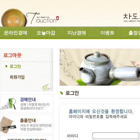
온라인경매
오늘마감
지난경매
이벤트
출장
아이디