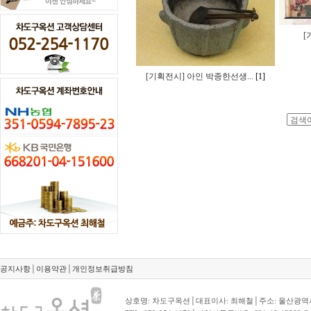
[
[기획전시] 아인 박종한선생...
[1]
공지사항
│
이용약관
│
개인정보취급방침
상호명: 차도구옥션│대표이사: 최해철│주소: 울산광역시